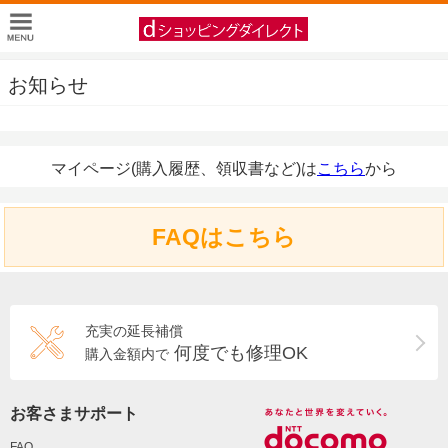
お知らせ
マイページ(購入履歴、領収書など)は
こちら
から
FAQはこちら
充実の延長補償
何度でも修理OK
購入金額内で
お客さまサポート
FAQ