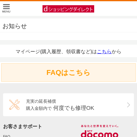
お知らせ
マイページ(購入履歴、領収書など)は
こちら
から
FAQはこちら
充実の延長補償
何度でも修理OK
購入金額内で
お客さまサポート
FAQ