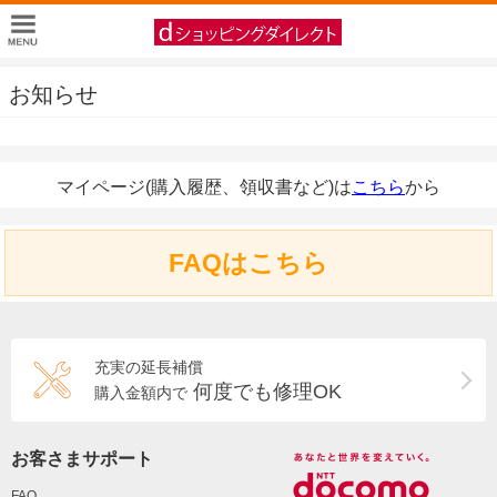
お知らせ
マイページ(購入履歴、領収書など)は
こちら
から
FAQはこちら
充実の延長補償
何度でも修理OK
購入金額内で
お客さまサポート
FAQ