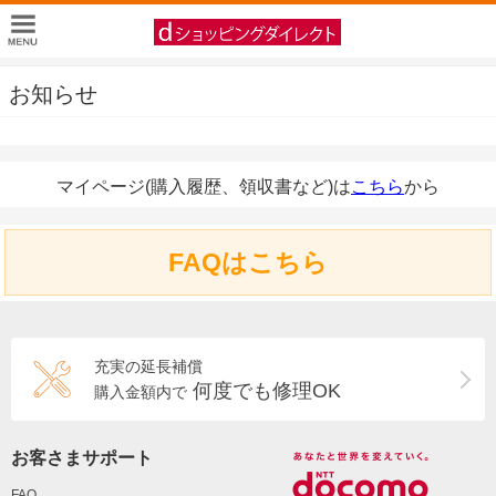
お知らせ
マイページ(購入履歴、領収書など)は
こちら
から
FAQはこちら
充実の延長補償
何度でも修理OK
購入金額内で
お客さまサポート
FAQ