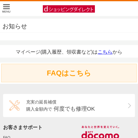
お知らせ
マイページ(購入履歴、領収書など)は
こちら
から
FAQはこちら
充実の延長補償
何度でも修理OK
購入金額内で
お客さまサポート
FAQ