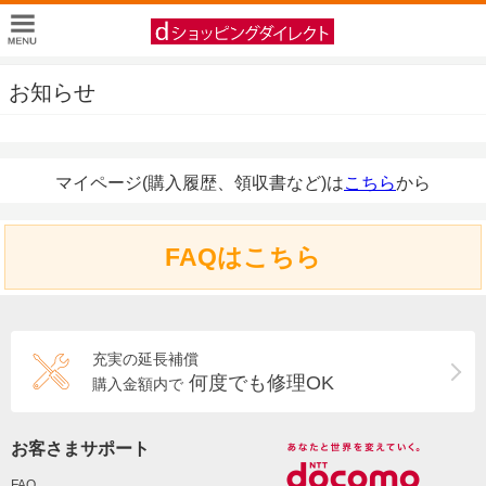
お知らせ
マイページ(購入履歴、領収書など)は
こちら
から
FAQはこちら
充実の延長補償
何度でも修理OK
購入金額内で
お客さまサポート
FAQ