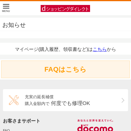
お知らせ
マイページ(購入履歴、領収書など)は
こちら
から
FAQはこちら
充実の延長補償
何度でも修理OK
購入金額内で
お客さまサポート
FAQ