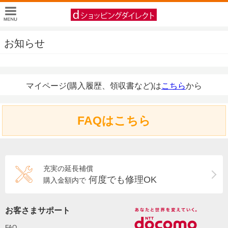
お知らせ
マイページ(購入履歴、領収書など)は
こちら
から
FAQはこちら
充実の延長補償
何度でも修理OK
購入金額内で
お客さまサポート
FAQ