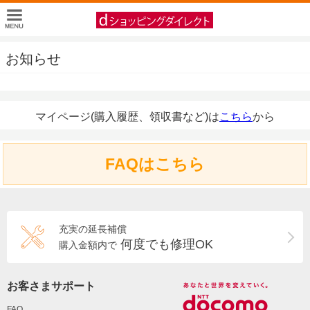
お知らせ
マイページ(購入履歴、領収書など)は
こちら
から
FAQはこちら
充実の延長補償
何度でも修理OK
購入金額内で
お客さまサポート
FAQ