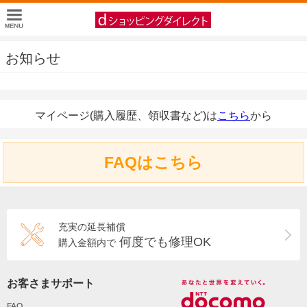
お知らせ
マイページ(購入履歴、領収書など)は
こちら
から
FAQはこちら
充実の延長補償
何度でも修理OK
購入金額内で
お客さまサポート
FAQ