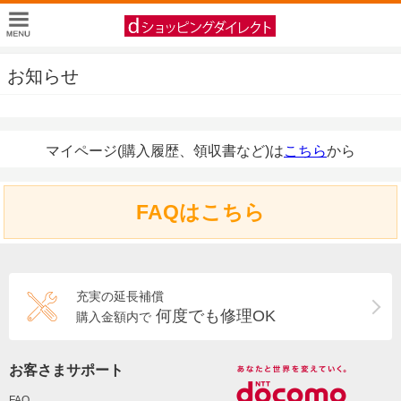
お知らせ
マイページ(購入履歴、領収書など)は
こちら
から
FAQはこちら
充実の延長補償
何度でも修理OK
購入金額内で
お客さまサポート
FAQ