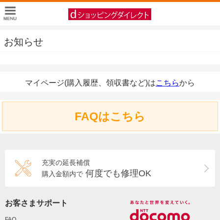
お知らせ
マイページ(購入履歴、領収書など)は
こちら
から
FAQはこちら
充実の延長補償
何度でも修理OK
購入金額内で
お客さまサポート
FAQ