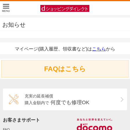
お知らせ
マイページ(購入履歴、領収書など)は
こちら
から
FAQはこちら
充実の延長補償
何度でも修理OK
購入金額内で
お客さまサポート
FAQ