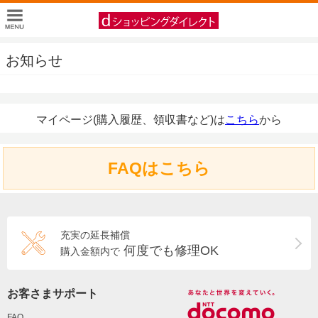
お知らせ
マイページ(購入履歴、領収書など)は
こちら
から
FAQはこちら
充実の延長補償
何度でも修理OK
購入金額内で
お客さまサポート
FAQ