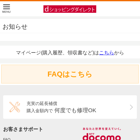
お知らせ
マイページ(購入履歴、領収書など)は
こちら
から
FAQはこちら
充実の延長補償
何度でも修理OK
購入金額内で
お客さまサポート
FAQ