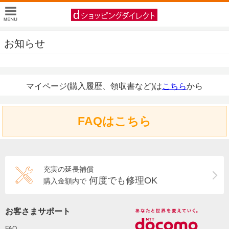
お知らせ
マイページ(購入履歴、領収書など)は
こちら
から
FAQはこちら
充実の延長補償
何度でも修理OK
購入金額内で
お客さまサポート
FAQ