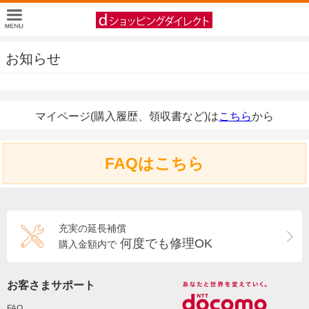
お知らせ
マイページ(購入履歴、領収書など)は
こちら
から
FAQはこちら
充実の延長補償
何度でも修理OK
購入金額内で
お客さまサポート
FAQ