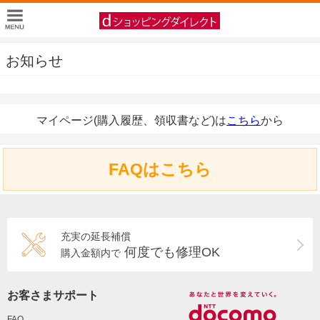
お知らせ
マイページ(購入履歴、領収書など)は
こちら
から
FAQはこちら
充実の延長補償
何度でも修理OK
購入金額内で
お客さまサポート
FAQ