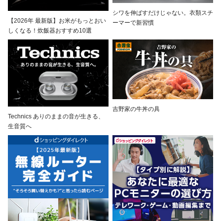
シワを伸ばすだけじゃない。衣類スチ
【2026年 最新版】お米がもっとおい
ーマーで新習慣
しくなる！炊飯器おすすめ10選
吉野家の牛丼の具
Technics ありのままの音が生きる、
生音質へ