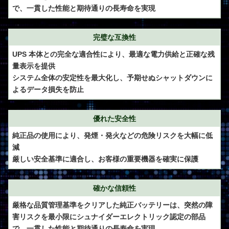
で、一貫した性能と期待通りの長寿命を実現
完璧な互換性
UPS 本体との完全な適合性により、最適な電力供給と正確な残
量表示を提供
システム全体の安定性を最大化し、予期せぬシャットダウンに
よるデータ損失を防止
優れた安全性
純正品の使用により、発煙・発火などの危険リスクを大幅に低
減
厳しい安全基準に適合し、お客様の重要機器を確実に保護
確かな信頼性
厳格な品質管理基準をクリアした純正バッテリーは、突然の障
害リスクを最小限にシュナイダーエレクトリック認定の部品
で、一貫した性能と期待通りの長寿命を実現