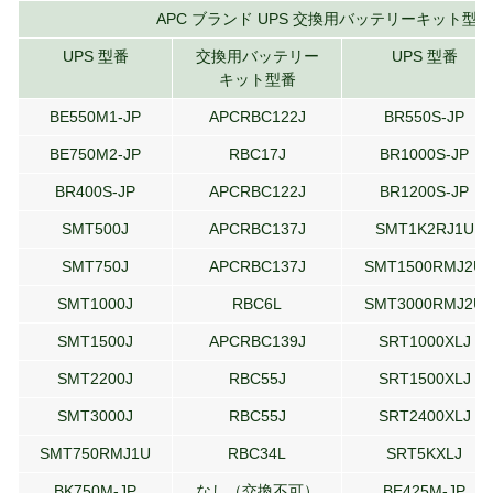
APC ブランド UPS 交換用バッテリーキット型
UPS 型番
交換用バッテリー
UPS 型番
キット型番
BE550M1-JP
APCRBC122J
BR550S-JP
BE750M2-JP
RBC17J
BR1000S-JP
BR400S-JP
APCRBC122J
BR1200S-JP
SMT500J
APCRBC137J
SMT1K2RJ1U
SMT750J
APCRBC137J
SMT1500RMJ2U
SMT1000J
RBC6L
SMT3000RMJ2U
SMT1500J
APCRBC139J
SRT1000XLJ
SMT2200J
RBC55J
SRT1500XLJ
SMT3000J
RBC55J
SRT2400XLJ
SMT750RMJ1U
RBC34L
SRT5KXLJ
BK750M-JP
なし（交換不可）
BE425M-JP