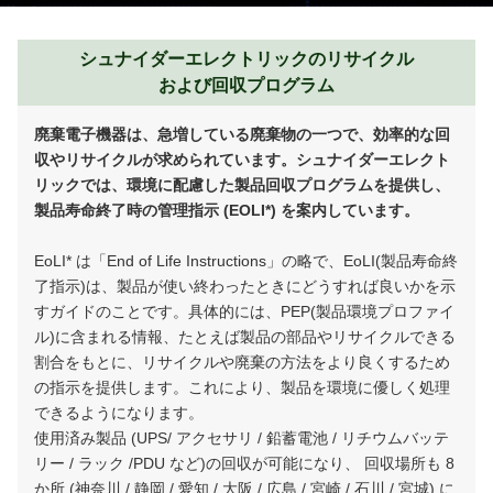
シュナイダーエレクトリックのリサイクル
および回収プログラム
廃棄電子機器は、急増している廃棄物の一つで、効率的な回
収やリサイクルが求められています。シュナイダーエレクト
リックでは、環境に配慮した製品回収プログラムを提供し、
製品寿命終了時の管理指示 (EOLI*) を案内しています。
EoLI* は「End of Life Instructions」の略で、EoLI(製品寿命終
了指示)は、製品が使い終わったときにどうすれば良いかを示
すガイドのことです。具体的には、PEP(製品環境プロファイ
ル)に含まれる情報、たとえば製品の部品やリサイクルできる
割合をもとに、リサイクルや廃棄の方法をより良くするため
の指示を提供します。これにより、製品を環境に優しく処理
できるようになります。
使用済み製品 (UPS/ アクセサリ / 鉛蓄電池 / リチウムバッテ
リー / ラック /PDU など)の回収が可能になり、 回収場所も 8
か所 (神奈川 / 静岡 / 愛知 / 大阪 / 広島 / 宮崎 / 石川 / 宮城) に