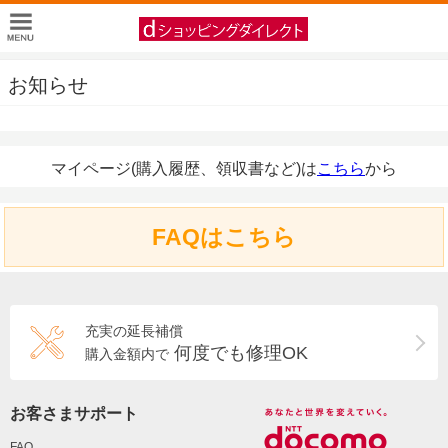
お知らせ
マイページ(購入履歴、領収書など)は
こちら
から
FAQはこちら
充実の延長補償
何度でも修理OK
購入金額内で
お客さまサポート
FAQ