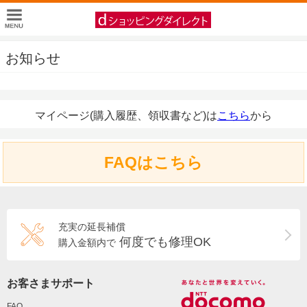
お知らせ
マイページ(購入履歴、領収書など)は
こちら
から
FAQはこちら
充実の延長補償
何度でも修理OK
購入金額内で
お客さまサポート
FAQ