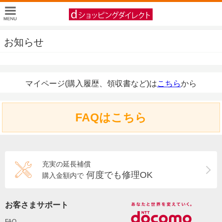
お知らせ
マイページ(購入履歴、領収書など)は
こちら
から
FAQはこちら
充実の延長補償
何度でも修理OK
購入金額内で
お客さまサポート
FAQ