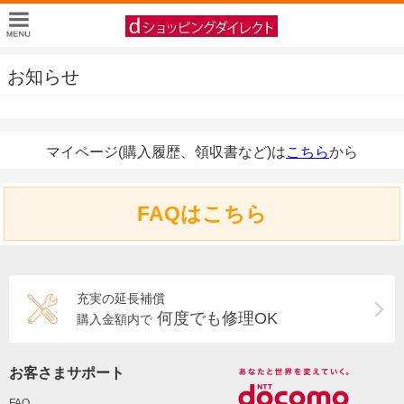
お知らせ
マイページ(購入履歴、領収書など)は
こちら
から
FAQはこちら
充実の延長補償
何度でも修理OK
購入金額内で
お客さまサポート
FAQ