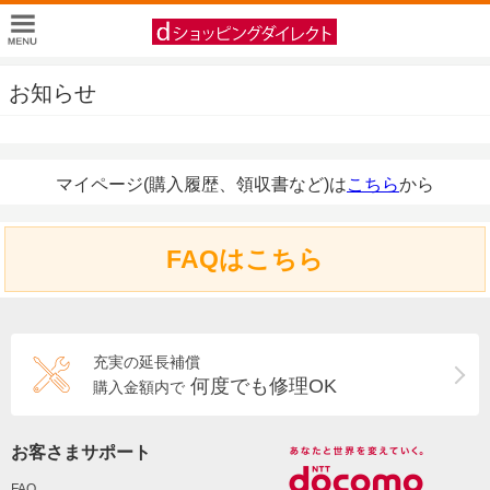
お知らせ
マイページ(購入履歴、領収書など)は
こちら
から
FAQはこちら
充実の延長補償
何度でも修理OK
購入金額内で
お客さまサポート
FAQ