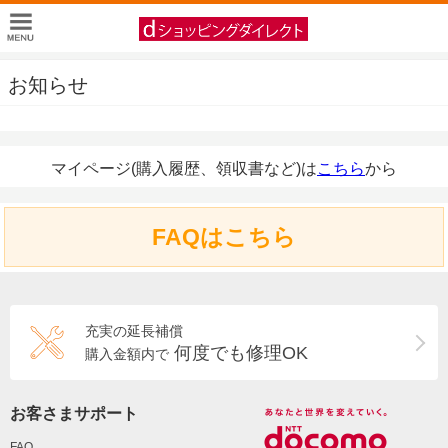
お知らせ
マイページ(購入履歴、領収書など)は
こちら
から
FAQはこちら
充実の延長補償
何度でも修理OK
購入金額内で
お客さまサポート
FAQ