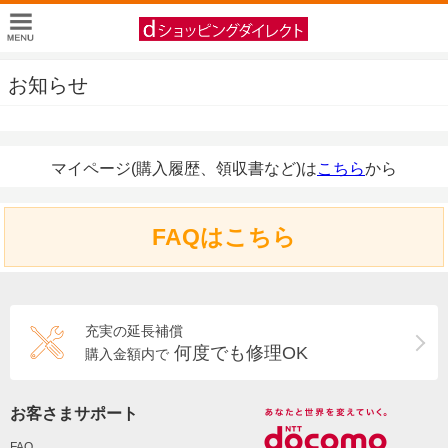
お知らせ
マイページ(購入履歴、領収書など)は
こちら
から
FAQはこちら
充実の延長補償
何度でも修理OK
購入金額内で
お客さまサポート
FAQ