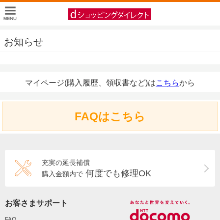
お知らせ
マイページ(購入履歴、領収書など)は
こちら
から
FAQはこちら
充実の延長補償
何度でも修理OK
購入金額内で
お客さまサポート
FAQ