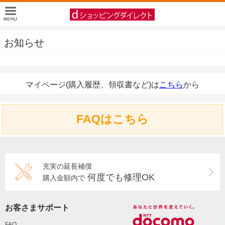
お知らせ
マイページ(購入履歴、領収書など)は
こちら
から
FAQはこちら
充実の延長補償
何度でも修理OK
購入金額内で
お客さまサポート
FAQ