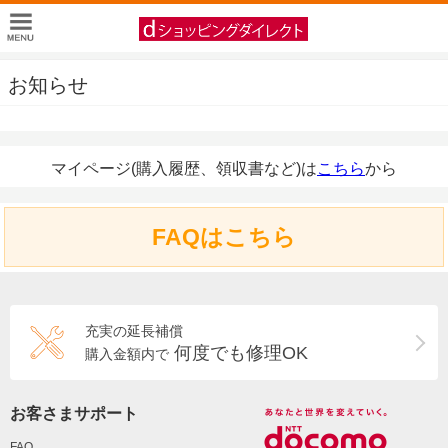
お知らせ
マイページ(購入履歴、領収書など)は
こちら
から
FAQはこちら
充実の延長補償
何度でも修理OK
購入金額内で
お客さまサポート
FAQ