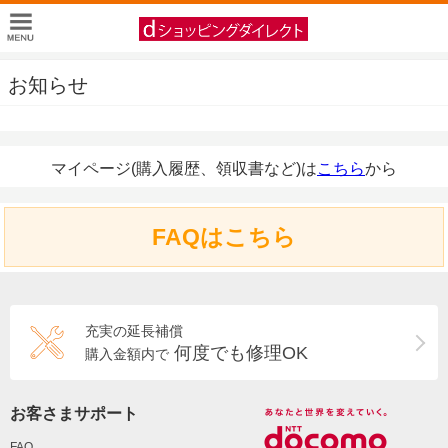
お知らせ
マイページ(購入履歴、領収書など)は
こちら
から
FAQはこちら
充実の延長補償
何度でも修理OK
購入金額内で
お客さまサポート
FAQ