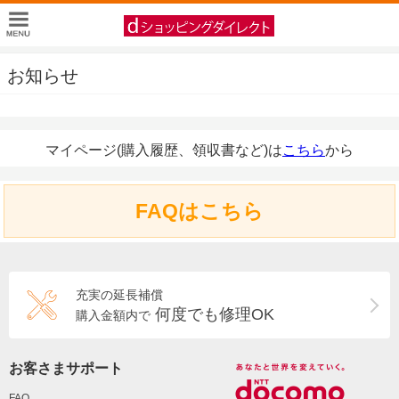
お知らせ
マイページ(購入履歴、領収書など)は
こちら
から
FAQはこちら
充実の延長補償
何度でも修理OK
購入金額内で
お客さまサポート
FAQ