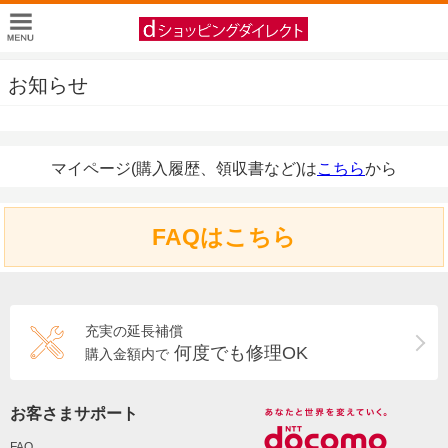
お知らせ
マイページ(購入履歴、領収書など)は
こちら
から
FAQはこちら
充実の延長補償
何度でも修理OK
購入金額内で
お客さまサポート
FAQ