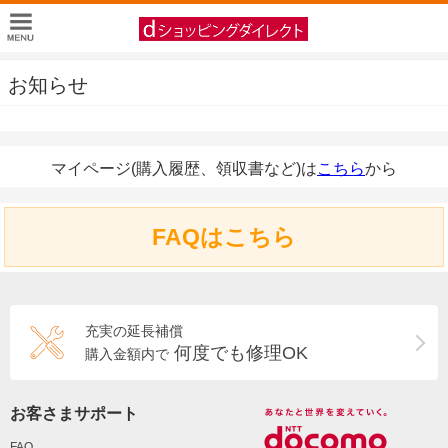
お知らせ
マイページ(購入履歴、領収書など)は
こちら
から
FAQはこちら
充実の延長補償
何度でも修理OK
購入金額内で
お客さまサポート
FAQ