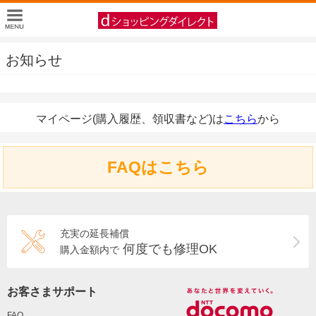
お知らせ
マイページ(購入履歴、領収書など)は
こちら
から
FAQはこちら
充実の延長補償
何度でも修理OK
購入金額内で
お客さまサポート
FAQ