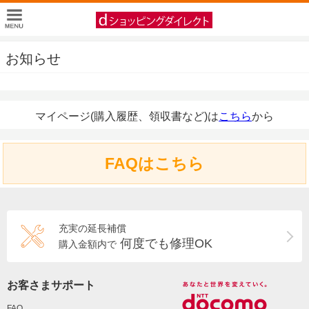
お知らせ
マイページ(購入履歴、領収書など)は
こちら
から
FAQはこちら
充実の延長補償
何度でも修理OK
購入金額内で
お客さまサポート
FAQ