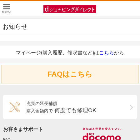
お知らせ
マイページ(購入履歴、領収書など)は
こちら
から
FAQはこちら
充実の延長補償
何度でも修理OK
購入金額内で
お客さまサポート
FAQ