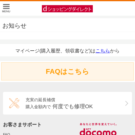
お知らせ
マイページ(購入履歴、領収書など)は
こちら
から
FAQはこちら
充実の延長補償
何度でも修理OK
購入金額内で
お客さまサポート
FAQ