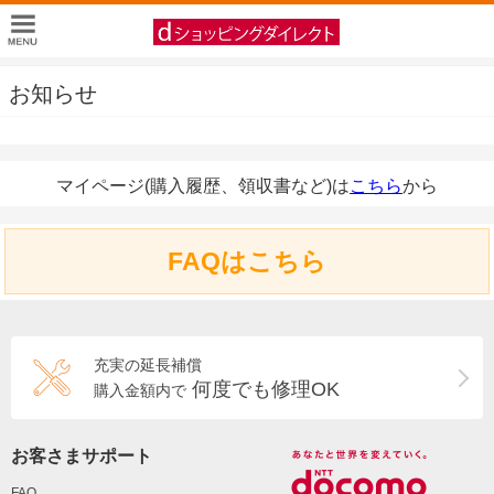
お知らせ
マイページ(購入履歴、領収書など)は
こちら
から
FAQはこちら
充実の延長補償
何度でも修理OK
購入金額内で
お客さまサポート
FAQ