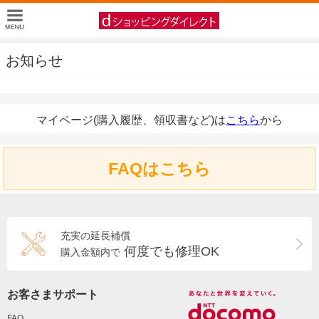
お知らせ
マイページ(購入履歴、領収書など)は
こちら
から
FAQはこちら
充実の延長補償
何度でも修理OK
購入金額内で
お客さまサポート
FAQ