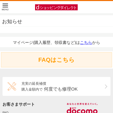
お知らせ
マイページ(購入履歴、領収書など)は
こちら
から
FAQはこちら
充実の延長補償
何度でも修理OK
購入金額内で
お客さまサポート
FAQ