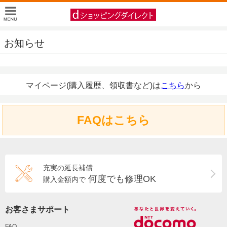
お知らせ
マイページ(購入履歴、領収書など)は
こちら
から
FAQはこちら
充実の延長補償
何度でも修理OK
購入金額内で
お客さまサポート
FAQ