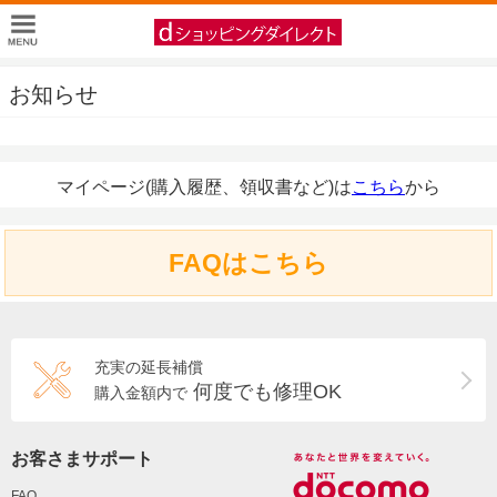
お知らせ
マイページ(購入履歴、領収書など)は
こちら
から
FAQはこちら
充実の延長補償
何度でも修理OK
購入金額内で
お客さまサポート
FAQ