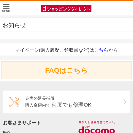
お知らせ
マイページ(購入履歴、領収書など)は
こちら
から
FAQはこちら
充実の延長補償
何度でも修理OK
購入金額内で
お客さまサポート
FAQ