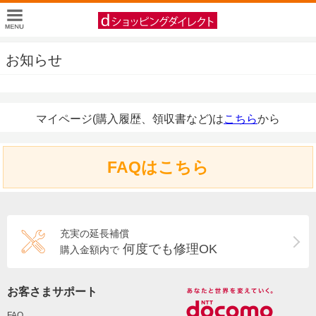
お知らせ
マイページ(購入履歴、領収書など)は
こちら
から
FAQはこちら
充実の延長補償
何度でも修理OK
購入金額内で
お客さまサポート
FAQ