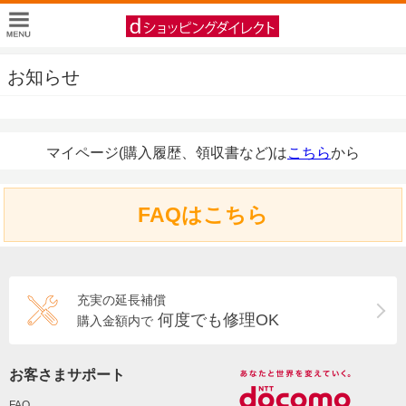
お知らせ
マイページ(購入履歴、領収書など)は
こちら
から
FAQはこちら
充実の延長補償
何度でも修理OK
購入金額内で
お客さまサポート
FAQ