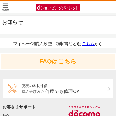
お知らせ
マイページ(購入履歴、領収書など)は
こちら
から
FAQはこちら
充実の延長補償
何度でも修理OK
購入金額内で
お客さまサポート
FAQ