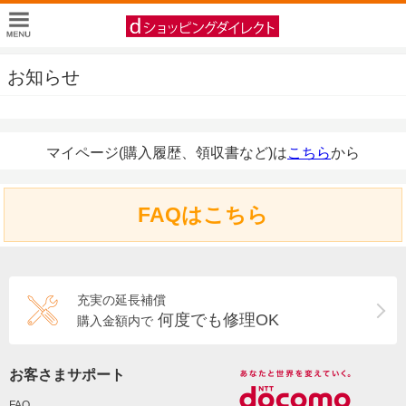
お知らせ
マイページ(購入履歴、領収書など)は
こちら
から
FAQはこちら
充実の延長補償
何度でも修理OK
購入金額内で
お客さまサポート
FAQ