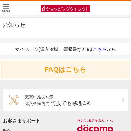
お知らせ
マイページ(購入履歴、領収書など)は
こちら
から
FAQはこちら
充実の延長補償
何度でも修理OK
購入金額内で
お客さまサポート
FAQ