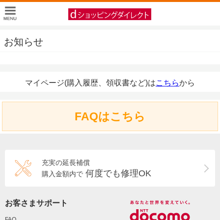
お知らせ
マイページ(購入履歴、領収書など)は
こちら
から
FAQはこちら
充実の延長補償
何度でも修理OK
購入金額内で
お客さまサポート
FAQ