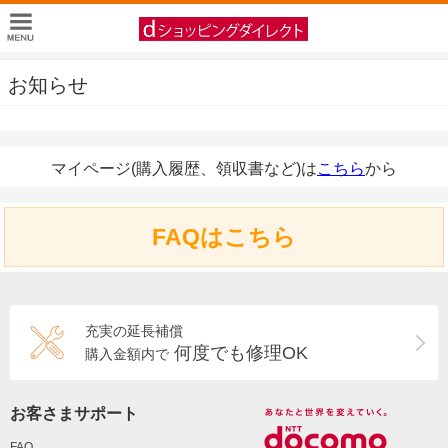
お知らせ
マイページ(購入履歴、領収書など)は
こちら
から
FAQはこちら
充実の延長補償
何度でも修理OK
購入金額内で
お客さまサポート
FAQ